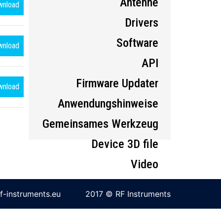
Antenne
wnload
Drivers
Software
wnload
API
Firmware Updater
wnload
Anwendungshinweise
Gemeinsames Werkzeug
Device 3D file
Video
f-instruments.eu
2017 © RF Instruments