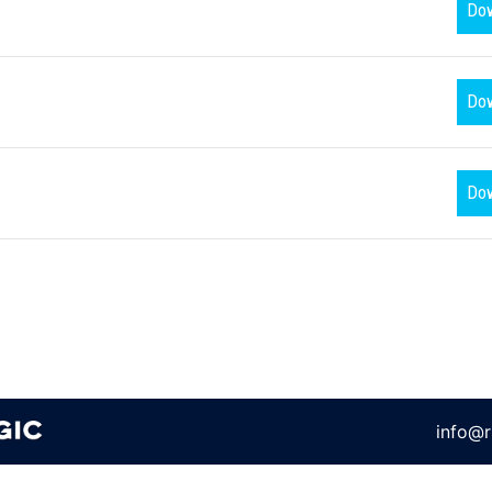
Do
Do
Do
info@r